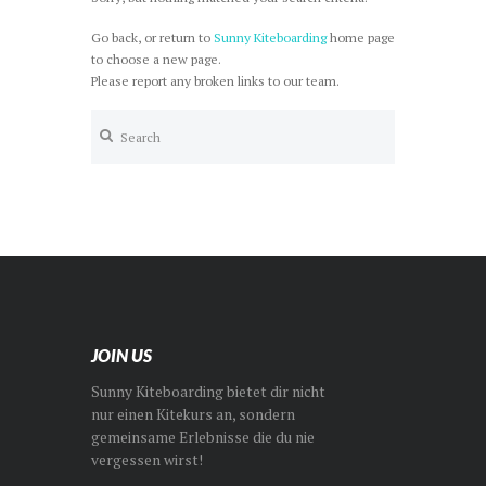
Go back, or return to
Sunny Kiteboarding
home page
to choose a new page.
Please report any broken links to our team.
JOIN US
Sunny Kiteboarding bietet dir nicht
nur einen Kitekurs an, sondern
gemeinsame Erlebnisse die du nie
vergessen wirst!