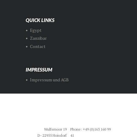
QUICK LINKS
Egypt
Zanzibar
Contact
IMPRESSUM
Impressum und AGB
Wulfsmoor 19
Phone: +49 (0)163 160 99
D- 22955 Hoisdorf
41